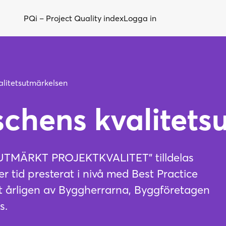
PQi – Project Quality index
Logga in
Om PQi
Nyhe
alitetsutmärkelsen
PQi kalkylatorn
Logg
chens kvalitets
Kundcase
Om B
Kunskapsbanken
Kont
Resursbibliotek
Fors
– UTMÄRKT PROJEKTKVALITET” tilldelas
Kvalitetsutmärkelsen
Inlo
r tid presterat i nivå med Best Practice
ut årligen av Byggherrarna, Byggföretagen
s.