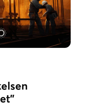
kelsen
et"