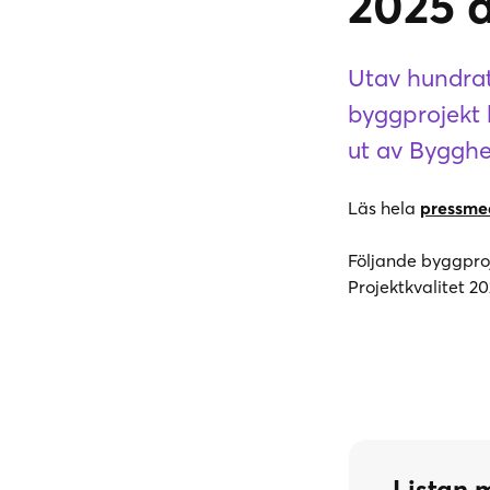
2025 ä
Utav hundrat
byggprojekt k
ut av Bygghe
Läs hela
pressme
Följande byggproj
Projektkvalitet 20
Listan 