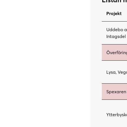
Projekt
Uddebo av
Intagsdel
Överförin
Lysa, Veg
Spexaren
Ytterbysk