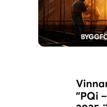
Vinnar
"PQi –