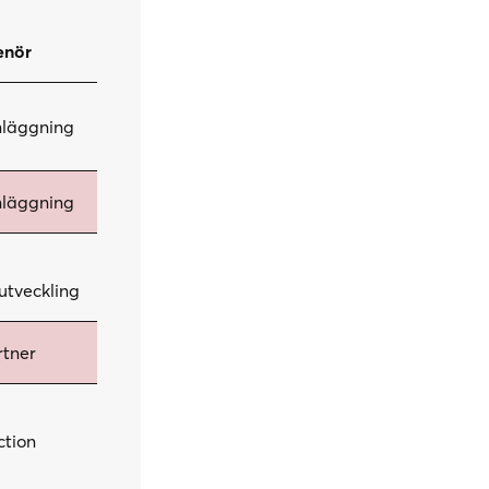
enör
läggning
läggning
utveckling
tner
ction