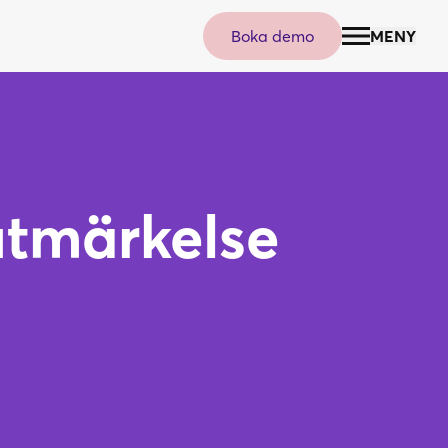
Boka demo
MENY
ter
a in
utmärkelse
inosight
akta oss
knings- och branschsamverkan
ggning övriga verktyg