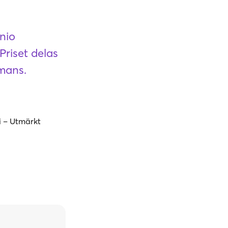
nio
Priset delas
mans.
i – Utmärkt