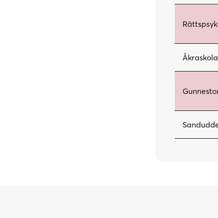
Rättspsyk
Åkraskol
Gunnestor
Sandudde