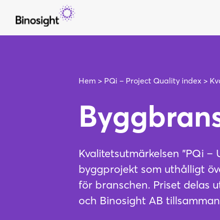
PQi-tjänsten
Hem
>
PQi – Project Quality index
>
Kv
Kom-igång-erbjudande
Byggbrans
Prenumeration och prislista
Support
Frågor & svar
Kvalitetsutmärkelsen ”PQi 
Kompetensutveckling
byggprojekt som uthålligt öve
för branschen. Priset delas 
PQi Grundkurs
och Binosight AB tillsamman
Workshops och analys