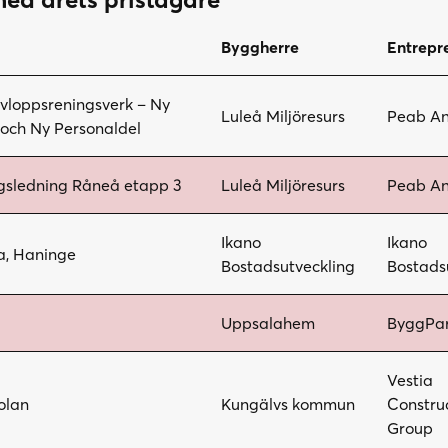
Byggherre
Entrepr
loppsreningsverk – Ny
Luleå Miljöresurs
Peab An
 och Ny Personaldel
gsledning Råneå etapp 3
Luleå Miljöresurs
Peab An
Ikano
Ikano
a, Haninge
Bostadsutveckling
Bostads
Uppsalahem
ByggPar
Vestia
olan
Kungälvs kommun
Constru
Group