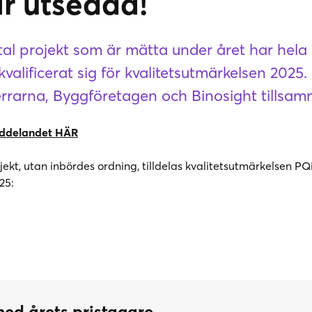
r utsedda!
al projekt som är mätta under året har hela 
valificerat sig för kvalitetsutmärkelsen 2025. 
rrarna, Byggföretagen och Binosight tillsam
ddelandet HÄR
ekt, utan inbördes ordning, tilldelas kvalitetsutmärkelsen PQ
25:
med årets pristagare