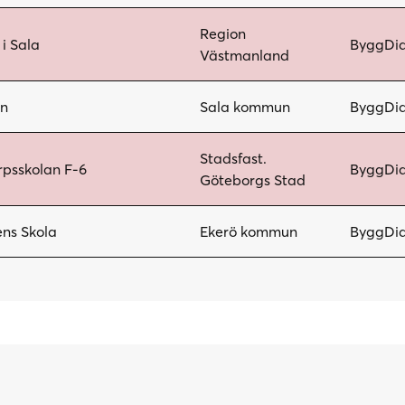
Region
 i Sala
ByggDia
Västmanland
an
Sala kommun
ByggDia
Stadsfast.
psskolan F-6
ByggDia
Göteborgs Stad
ns Skola
Ekerö kommun
ByggDia