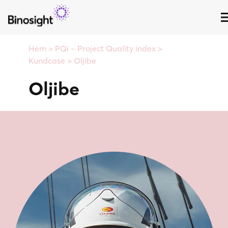
Hem
>
PQi – Project Quality index
>
Kundcase
>
Oljibe
PQi-tjänsten
Oljibe
Kom-igång-erbjudande
Prenumeration och prislista
Support
Frågor & svar
Kompetensutveckling
Om PQi
PQi Grundkurs
PQi kalkylatorn
Workshops och analys
Kundcase