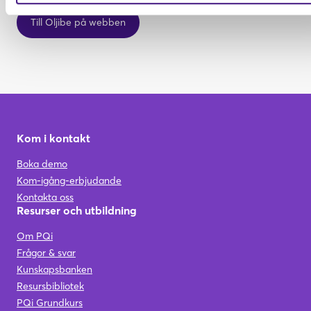
Till Oljibe på webben
Kom i kontakt
Boka demo
Kom-igång-erbjudande
Kontakta oss
Resurser och utbildning
Om PQi
Frågor & svar
Kunskapsbanken
Resursbibliotek
PQi Grundkurs