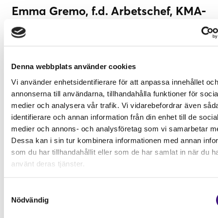
Emma Gremo, f.d. Arbetschef, KMA-
och Hållbarhetschef på Oljibe
berättar hur PQi förändrat deras
sätt att ta beslut och kommunicera
i projekten
Denna webbplats använder cookies
Vi använder enhetsidentifierare för att anpassa innehållet oc
annonserna till användarna, tillhandahålla funktioner för socia
medier och analysera vår trafik. Vi vidarebefordrar även såd
⋯
identifierare och annan information från din enhet till de socia
medier och annons- och analysföretag som vi samarbetar m
Dessa kan i sin tur kombinera informationen med annan info
som du har tillhandahållit eller som de har samlat in när du h
använt deras tjänster.
Samtyckesval
Nödvändig